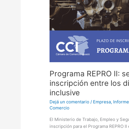
Programa REPRO II: se
inscripción entre los d
inclusive
Dejá un comentario
/
Empresa
,
Informe
Comercio
El Ministerio de Trabajo, Empleo y Segu
inscripción para el Programa REPRO II e