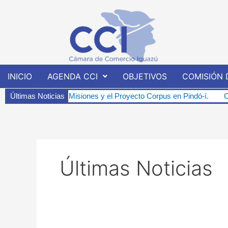
Ir
al
contenido
INICIO
AGENDA CCI
OBJETIVOS
COMISIÓN 
isiones y el Proyecto Corpus en Pindó-í.
Últimas Noticias
Charla Informativa Abie
Últimas Noticias