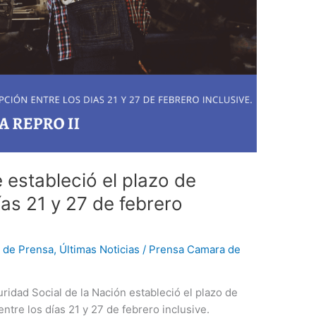
 estableció el plazo de
ías 21 y 27 de febrero
 de Prensa
,
Últimas Noticias
/
Prensa Camara de
ridad Social de la Nación estableció el plazo de
ntre los días 21 y 27 de febrero inclusive.