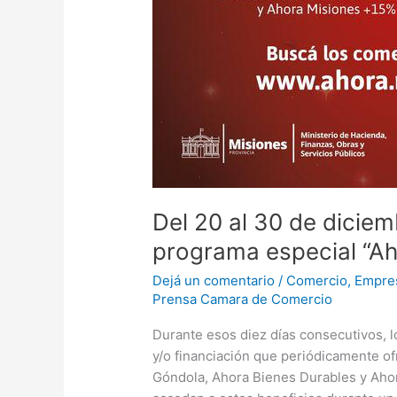
Del 20 al 30 de diciem
programa especial “Ah
Dejá un comentario
/
Comercio
,
Empre
Prensa Camara de Comercio
Durante esos diez días consecutivos, 
y/o financiación que periódicamente o
Góndola, Ahora Bienes Durables y Aho