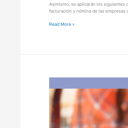
Asimismo, se aplicarán los siguientes c
facturación y nómina de las empresas 
Read More »
Ahora
12:
el
Gobierno
extendió
el
programa