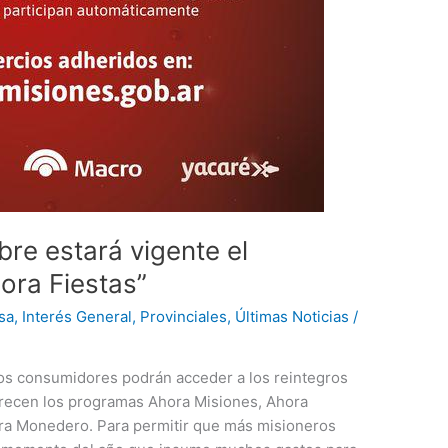
bre estará vigente el
ora Fiestas”
sa
,
Interés General
,
Provinciales
,
Últimas Noticias
/
los consumidores podrán acceder a los reintegros
frecen los programas Ahora Misiones, Ahora
ra Monedero. Para permitir que más misioneros