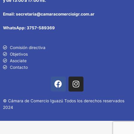
y de 13:00 a 17:00 hs.
Email: secretaria@camaracomercioigr.com.ar
WhatsApp: 3757-589369
Comisión directiva
Objetivos
Asociate
Contacto
F
I
a
n
c
s
e
t
© Cámara de Comercio Iguazú Todos los derechos reservados
2024
b
a
o
g
o
r
k
a