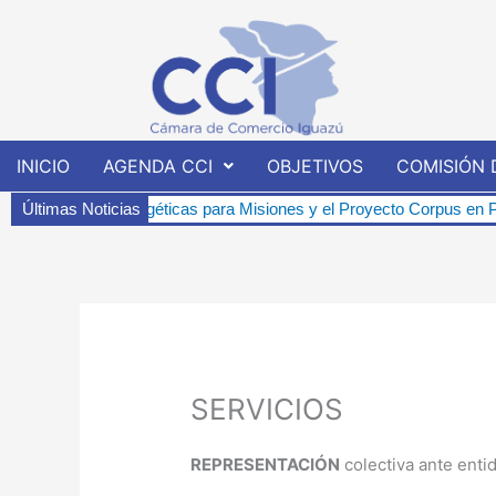
Ir
al
contenido
INICIO
AGENDA CCI
OBJETIVOS
COMISIÓN 
tivas energéticas para Misiones y el Proyecto Corpus en Pindó-í.
Últimas Noticias
SERVICIOS
REPRESENTACIÓN
colectiva ante enti