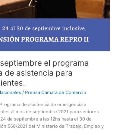
 septiembre el programa
a de asistencia para
entes.⁣
acionales
/
Prensa Camara de Comercio
 Programa de asistencia de emergencia a
entes al mes de septiembre 2021 para sectores
 24 de septiembre a las 12hs hasta el 30 de
ción 568/2021 del Ministerio de Trabajo, Empleo y