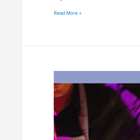
Read More »
Veda
Electoral
–
Elecciones
PASO
2021.