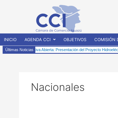
Ir
al
contenido
INICIO
AGENDA CCI
OBJETIVOS
COMISIÓN 
a Abierta: Presentación del Proyecto Hidroeléctrico “Represa de Pind
Últimas Noticias
Nacionales