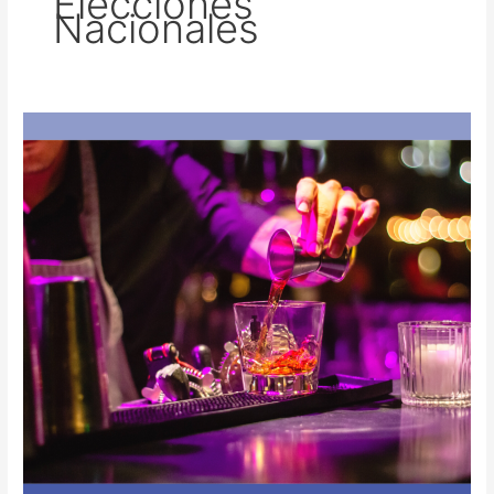
Elecciones
Nacionales
Veda
Electoral
–
Elecciones
PASO
2021.