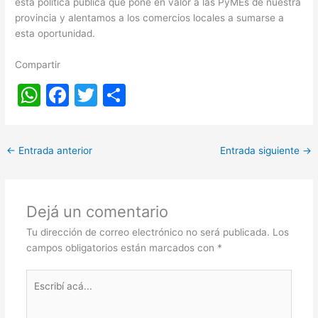
esta política pública que pone en valor a las PyMEs de nuestra
provincia y alentamos a los comercios locales a sumarse a
esta oportunidad.
Compartir
W
F
T
S
h
a
w
h
at
c
itt
ar
←
Entrada anterior
Entrada siguiente
→
s
e
er
e
A
b
p
o
Dejá un comentario
p
o
Tu dirección de correo electrónico no será publicada.
Los
k
campos obligatorios están marcados con
*
Escribí
acá...