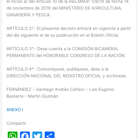
el inciso a) del Artículo 10 de la Res.MAGP 128/19 de fecha 14
de noviembre de 2019 del MINISTERIO DE AGRICULTURA,
GANADERÍA Y PESCA.
ARTÍCULO 2°.- El presente decreto entrará en vigencia a partir
del día siguiente al de su publicación en el Boletín Oficial.
ARTÍCULO 3°.- Dese cuenta a la COMISIÓN BICAMERAL
PERMANENTE del HONORABLE CONGRESO DE LA NACIÓN.
ARTÍCULO 4°.- Comuníquese, publíquese, dese a la
DIRECCIÓN NACIONAL DEL REGISTRO OFICIAL y archívese.
FERNÁNDEZ – Santiago Andrés Cafiero – Luis Eugenio
Basterra – Martín Guzmán
ANEXO I
Compartir
W
F
T
S