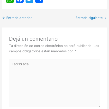
h
a
w
h
at
c
itt
ar
←
Entrada anterior
Entrada siguiente
→
s
e
er
e
A
b
p
o
Dejá un comentario
p
o
Tu dirección de correo electrónico no será publicada.
Los
k
campos obligatorios están marcados con
*
Escribí
acá...