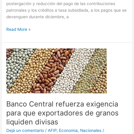
postergación y reducción del pago de las contribuciones
patronales y los créditos a tasa subsidiada, a los pagos que se
devenguen durante diciembre, a
Read More »
Banco
Central
refuerza
exigencia
para
que
exportadores
de
Banco Central refuerza exigencia
granos
liquiden
para que exportadores de granos
divisas
liquiden divisas
Dejá un comentario
/
AFIP
,
Economia
,
Nacionales
/