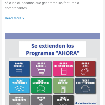
sólo los ciudadanos que generaron las facturas o
comprobantes
Read More »
El
Gobernador
Herrera
Ahuad
anunció
la
extensión
de
todos
los
programas
Ahora