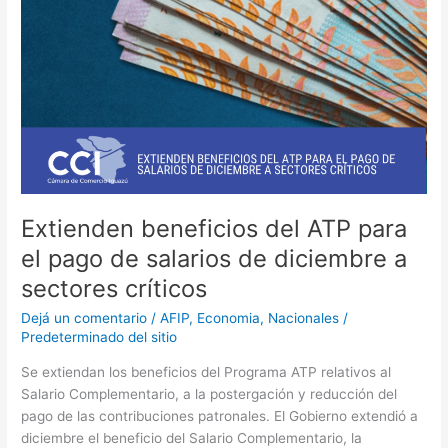
diciembre
a
sectores
críticos
Extienden beneficios del ATP para
el pago de salarios de diciembre a
sectores críticos
Dejá un comentario
/
AFIP
,
Economia
,
Nacionales
/
Predeterminado del sitio
Se extiendan los beneficios del Programa ATP relativos al
Salario Complementario, a la postergación y reducción del
pago de las contribuciones patronales. El Gobierno extendió a
diciembre el beneficio del Salario Complementario, la