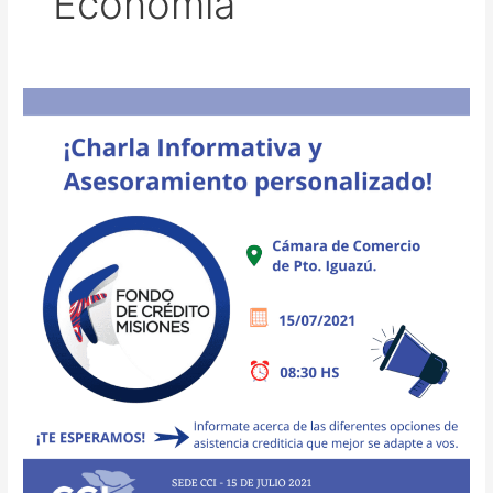
Economia
Charla
informativa:
“Fondo
de
Crédito
Misiones”.