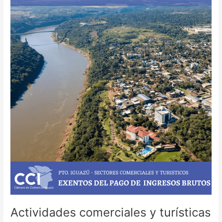
comerciales
y
turísticas
quedan
exentos
de
pagar
Ingresos
Brutos.
Actividades comerciales y turísticas