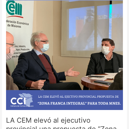
CEM
elevó
al
ejecutivo
provincial
una
propuesta
de
“Zona
Franca
Integral”
para
toda
Misiones
LA CEM elevó al ejecutivo
provincial una propuesta de “Zona