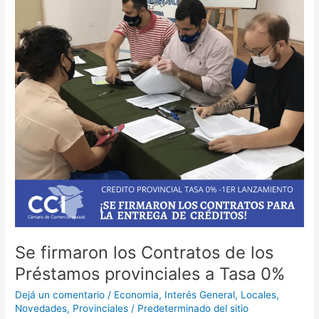
de
los
Préstamos
provinciales
a
Tasa
0%
Se firmaron los Contratos de los
Préstamos provinciales a Tasa 0%
Dejá un comentario
/
Economia
,
Interés General
,
Locales
,
Novedades
,
Provinciales
/
Predeterminado del sitio