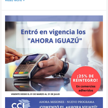
Programas
“AHORA
IGUAZÚ”
ya
se
encuentra
vigente
a
partir
del
01
de
Marzo