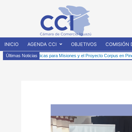
Ir
al
contenido
INICIO
AGENDA CCI
OBJETIVOS
COMISIÓN 
rgéticas para Misiones y el Proyecto Corpus en Pindó-í.
Últimas Noticias
Charla I