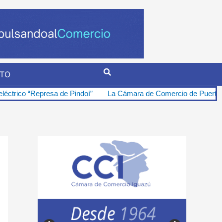
TO
a de Pindoí”
La Cámara de Comercio de Puerto Iguazú se opone fi