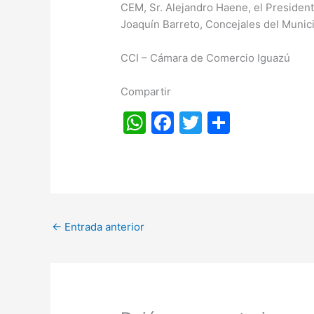
CEM, Sr. Alejandro Haene, el Presiden
Joaquín Barreto, Concejales del Munic
CCI – Cámara de Comercio Iguazú
Compartir
W
F
T
S
h
a
w
h
at
c
itt
ar
s
e
er
e
A
b
←
Entrada anterior
p
o
p
o
k