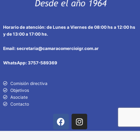
Horario de atención: de Lunes a Viernes de 08:00 hs a 12:00 hs
y de 13:00 a 17:00 hs.
Email: secretaria@camaracomercioigr.com.ar
WhatsApp: 3757-589369
Comisión directiva
Objetivos
Asociate
Contacto
F
I
a
n
c
s
© Cámara de Comercio Iguazú Todos los derechos reservados