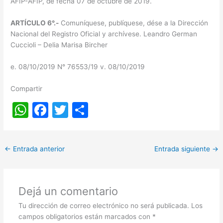
AFIP-AFIP, de fecha 07 de octubre de 2019.
ARTÍCULO 6°.-
Comuníquese, publíquese, dése a la Dirección
Nacional del Registro Oficial y archívese. Leandro German
Cuccioli – Delia Marisa Bircher
e. 08/10/2019 N° 76553/19 v. 08/10/2019
Compartir
W
F
T
S
h
a
w
h
at
c
itt
ar
←
Entrada anterior
Entrada siguiente
→
s
e
er
e
A
b
p
o
Dejá un comentario
p
o
Tu dirección de correo electrónico no será publicada.
Los
k
campos obligatorios están marcados con
*