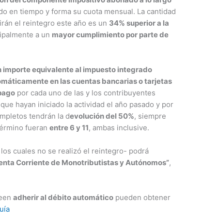
do en tiempo y forma su cuota mensual. La cantidad
rán el reintegro este año es un
34% superior a la
cipalmente a un
mayor cumplimiento por parte de
n importe equivalente al impuesto integrado
omáticamente en las cuentas bancarias o tarjetas
pago
por cada uno de las y los contribuyentes
ue hayan iniciado la actividad el año pasado y por
mpletos tendrán la d
evolución del 50%
, siempre
término fueran
entre 6 y 11
, ambas inclusive.
los cuales no se realizó el reintegro- podrá
nta Corriente de Monotributistas y Autónomos”
,
seen
adherir al débito automático
pueden obtener
uía