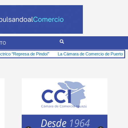
TO
 Pindoí”
La Cámara de Comercio de Puerto Iguazú se opone firmem