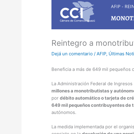
Reintegro a monotribu
Dejá un comentario
/
AFIP
,
Últimas Not
Beneficia a más de 649 mil pequeños c
La Administración Federal de Ingresos
millones a monotributistas y autónom
por
débito automático o tarjeta de cré
649 mil pequeños contribuyentes de t
autónomos.
La medida implementada por el organ
consiste en la
devolución de una porci