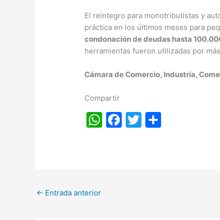
El reintegro para monotributistas y a
práctica en los últimos meses para p
condonación de deudas hasta 100.00
herramientas fueron utilizadas por má
Cámara de Comercio, Industria, Comerc
Compartir
W
F
T
S
h
a
w
h
at
c
itt
ar
s
e
er
e
A
b
←
Entrada anterior
p
o
p
o