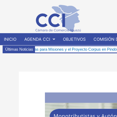
Ir
al
contenido
INICIO
AGENDA CCI
OBJETIVOS
COMISIÓN 
icas para Misiones y el Proyecto Corpus en Pindó-í.
Últimas Noticias
Charla Infor