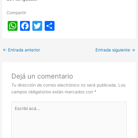
Compartir
W
F
T
S
h
a
w
h
at
c
itt
ar
←
Entrada anterior
Entrada siguiente
→
s
e
er
e
A
b
p
o
Dejá un comentario
p
o
Tu dirección de correo electrónico no será publicada.
Los
k
campos obligatorios están marcados con
*
Escribí
acá...