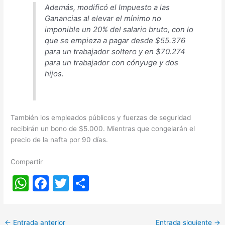
Además, modificó el Impuesto a las
Ganancias al elevar el mínimo no
imponible un 20% del salario bruto, con lo
que se empieza a pagar desde $55.376
para un trabajador soltero y en $70.274
para un trabajador con cónyuge y dos
hijos.
También los empleados públicos y fuerzas de seguridad
recibirán un bono de $5.000. Mientras que congelarán el
precio de la nafta por 90 días.
Compartir
W
F
T
S
h
a
w
h
at
c
itt
ar
←
Entrada anterior
Entrada siguiente
→