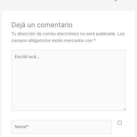
s
e
er
e
A
b
p
o
Dejá un comentario
p
o
Tu dirección de correo electrónico no será publicada.
Los
k
campos obligatorios están marcados con
*
Escribí
acá...
Name*