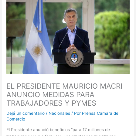
EL PRESIDENTE MAURICIO MACRI
ANUNCIO MEDIDAS PARA
TRABAJADORES Y PYMES
Dejá un comentario
/
Nacionales
/ Por
Prensa Camara de
Comercio
El Presidente anunció beneficios “para 17 millones de