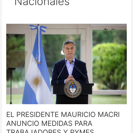
Nacionales
EL
PRESIDENTE
MAURICIO
MACRI
ANUNCIO
MEDIDAS
PARA
TRABAJADORES
Y
PYMES
EL PRESIDENTE MAURICIO MACRI
ANUNCIO MEDIDAS PARA
TRABAJADORES Y PYMES