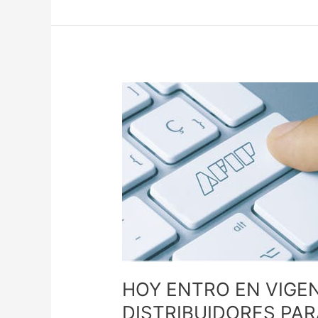
HOY
ENTRO
EN
VIGENCIA
LA
BAJA
DEL
IVA
DE
DISTRIBUIDORES
PARA
MONOTRIBUTISTAS
HOY ENTRO EN VIGEN
DISTRIBUIDORES PA