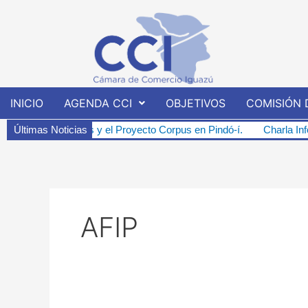
Ir
al
contenido
INICIO
AGENDA CCI
OBJETIVOS
COMISIÓN 
iones y el Proyecto Corpus en Pindó-í.
Últimas Noticias
Charla Informativa Abiert
AFIP