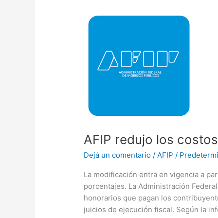
AFIP
redujo
los
costos
de
las
ejecuciones
fiscales
AFIP redujo los costos
Dejá un comentario
/
AFIP
/
Predetermi
La modificación entra en vigencia a pa
porcentajes. La Administración Federal
honorarios que pagan los contribuyent
juicios de ejecución fiscal. Según la in