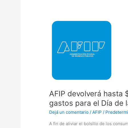
AFIP
devolverá
hasta
$
1.000
a
consumidores
por
gastos
para
el
AFIP devolverá hasta 
Día
gastos para el Día de 
de
la
Dejá un comentario
/
AFIP
/
Predetermi
Madre.
A fin de aliviar el bolsillo de los cons