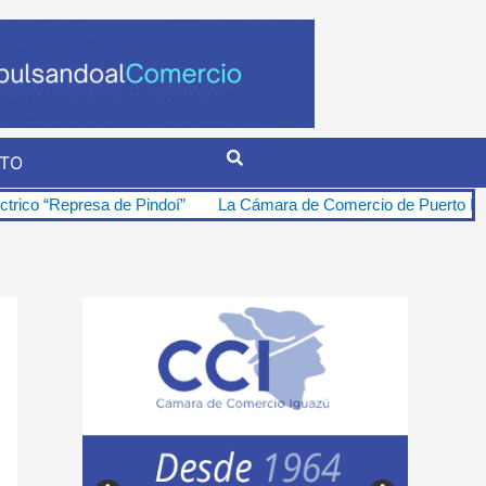
TO
de Pindoí”
La Cámara de Comercio de Puerto Iguazú se opone firm