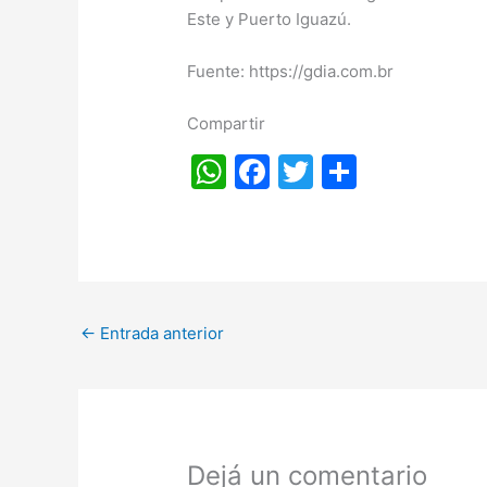
Este y Puerto Iguazú.
Fuente: https://gdia.com.br
Compartir
W
F
T
S
h
a
w
h
at
c
itt
ar
s
e
er
e
A
b
←
Entrada anterior
p
o
p
o
k
Dejá un comentario