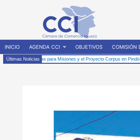
Ir
al
contenido
INICIO
AGENDA CCI
OBJETIVOS
COMISIÓN 
éticas para Misiones y el Proyecto Corpus en Pindó-í.
Últimas Noticias
Charla Inf