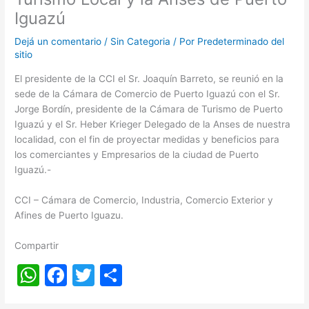
Iguazú
Dejá un comentario
/
Sin Categoria
/ Por
Predeterminado del
sitio
El presidente de la CCI el Sr. Joaquín Barreto, se reunió en la
sede de la Cámara de Comercio de Puerto Iguazú con el Sr.
Jorge Bordín, presidente de la Cámara de Turismo de Puerto
Iguazú y el Sr. Heber Krieger Delegado de la Anses de nuestra
localidad, con el fin de proyectar medidas y beneficios para
los comerciantes y Empresarios de la ciudad de Puerto
Iguazú.-
CCI – Cámara de Comercio, Industria, Comercio Exterior y
Afines de Puerto Iguazu.
Compartir
W
F
T
S
h
a
w
h