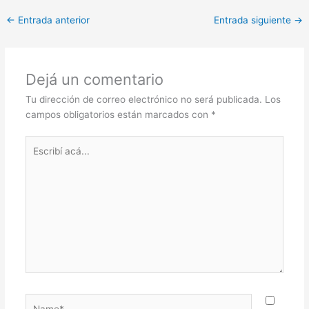
at
c
itt
ar
←
Entrada anterior
Entrada siguiente
→
s
e
er
e
A
b
p
o
Dejá un comentario
p
o
Tu dirección de correo electrónico no será publicada.
Los
k
campos obligatorios están marcados con
*
Escribí
acá...
Name*