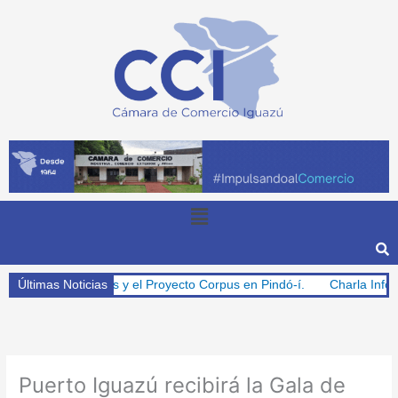
Ir
al
contenido
Menu
para Misiones y el Proyecto Corpus en Pindó-í.
Últimas Noticias
Charla Informativa A
Puerto Iguazú recibirá la Gala de