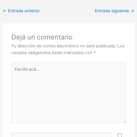
at
c
itt
ar
←
Entrada anterior
Entrada siguiente
→
s
e
er
e
A
b
p
o
Dejá un comentario
p
o
Tu dirección de correo electrónico no será publicada.
Los
k
campos obligatorios están marcados con
*
Escribí
acá...
Name*