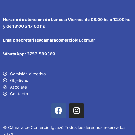
Horario de atención: de Lunes a Viernes de 08:00 hs a 12:00 hs
y de 13:00 a 17:00 hs.
Email: secretaria@camaracomercioigr.com.ar
WhatsApp: 3757-589369
Comisión directiva
Objetivos
Asociate
Contacto
F
I
a
n
c
s
e
t
© Cámara de Comercio Iguazú Todos los derechos reservados
2024