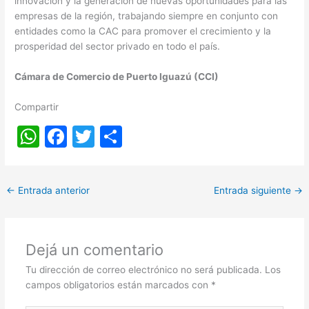
innovación y la generación de nuevas oportunidades para las
empresas de la región, trabajando siempre en conjunto con
entidades como la CAC para promover el crecimiento y la
prosperidad del sector privado en todo el país.
Cámara de Comercio de Puerto Iguazú (CCI)
Compartir
W
F
T
S
h
a
w
h
at
c
itt
ar
←
Entrada anterior
Entrada siguiente
→
s
e
er
e
A
b
p
o
Dejá un comentario
p
o
Tu dirección de correo electrónico no será publicada.
Los
k
campos obligatorios están marcados con
*