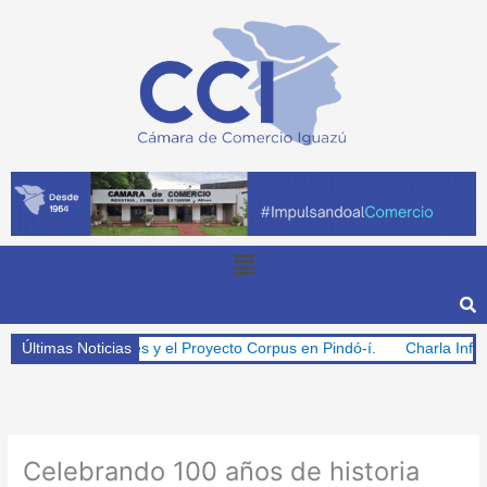
Ir
al
contenido
Menu
s para Misiones y el Proyecto Corpus en Pindó-í.
Últimas Noticias
Charla Informativa
Celebrando 100 años de historia