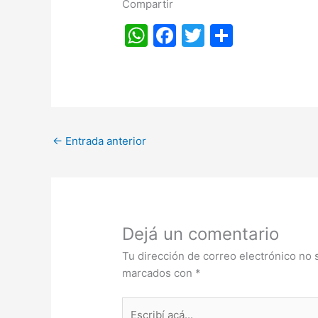
Compartir
W
F
T
S
h
a
w
h
at
c
itt
ar
s
e
er
e
A
b
←
Entrada anterior
p
o
p
o
k
Dejá un comentario
Tu dirección de correo electrónico no 
marcados con
*
Escribí