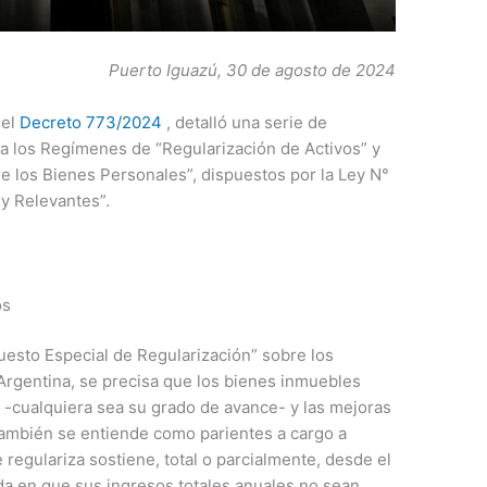
Puerto Iguazú, 30 de agosto de 2024
 el
Decreto 773/2024
, detalló una serie de
 a los Regímenes de “Regularización de Activos” y
e los Bienes Personales”, dispuestos por la Ley N°
 y Relevantes”.
os
uesto Especial de Regularización” sobre los
Argentina, se precisa que los bienes inmuebles
-cualquiera sea su grado de avance- y las mejoras
también se entiende como parientes a cargo a
 regulariza sostiene, total o parcialmente, desde el
da en que sus ingresos totales anuales no sean