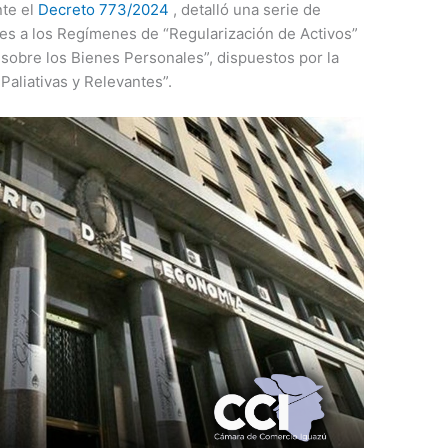
nte el
Decreto 773/2024
, detalló una serie de
les a los Regímenes de “Regularización de Activos”
 sobre los Bienes Personales”, dispuestos por la
Paliativas y Relevantes”.