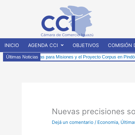
Ir
al
contenido
INICIO
AGENDA CCI
OBJETIVOS
COMISIÓN 
éticas para Misiones y el Proyecto Corpus en Pindó-í.
Últimas Noticias
Charla Inf
Nuevas precisiones so
Dejá un comentario
/
Economia
,
Última