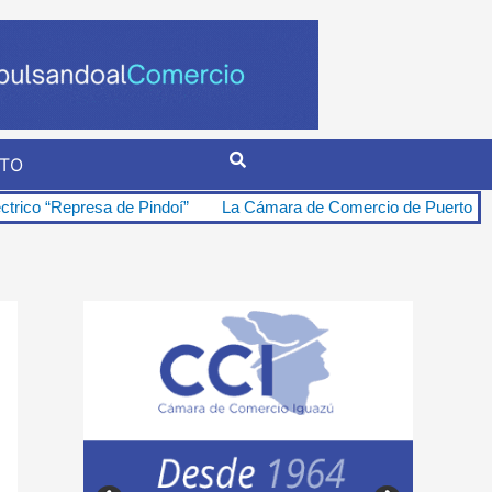
TO
de Pindoí”
La Cámara de Comercio de Puerto Iguazú se opone firm