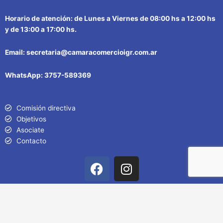
Horario de atención: de Lunes a Viernes de 08:00 hs a 12:00 hs
y de 13:00 a 17:00 hs.
Email: secretaria@camaracomercioigr.com.ar
WhatsApp: 3757-589369
Comisión directiva
Objetivos
Asociate
Contacto
F
I
a
n
c
s
e
t
© Cámara de Comercio Iguazú Todos los derechos reservados
2024
b
a