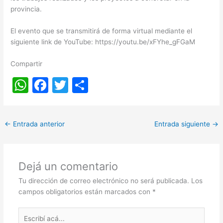
provincia.
El evento que se transmitirá de forma virtual mediante el
siguiente link de YouTube: https://youtu.be/xFYhe_gFGaM
Compartir
W
F
T
S
h
a
w
h
at
c
itt
ar
←
Entrada anterior
Entrada siguiente
→
s
e
er
e
A
b
p
o
Dejá un comentario
p
o
Tu dirección de correo electrónico no será publicada.
Los
k
campos obligatorios están marcados con
*
Escribí