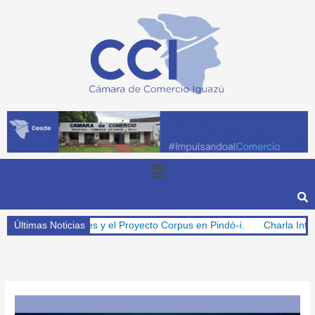
Ir
al
contenido
Menu
s para Misiones y el Proyecto Corpus en Pindó-í.
Últimas Noticias
Charla Informativ