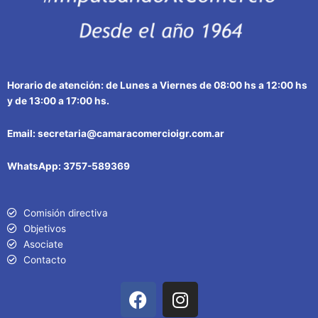
Horario de atención: de Lunes a Viernes de 08:00 hs a 12:00 hs
y de 13:00 a 17:00 hs.
Email: secretaria@camaracomercioigr.com.ar
WhatsApp: 3757-589369
Comisión directiva
Objetivos
Asociate
Contacto
F
I
a
n